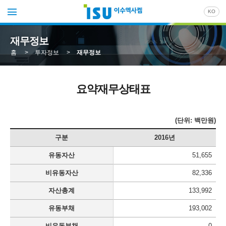
KO
재무정보
홈
>
투자정보
>
재무정보
요약재무상태표
(단위: 백만원)
구분
2016년
유동자산
51,655
비유동자산
82,336
자산총계
133,992
유동부채
193,002
비유동부채
0